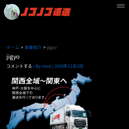
内
容
を
ス
キ
ッ
プ
ホーム
事業紹介
jigyo
jigyo
コメントする
/ By
mod
/
2024年11月2日