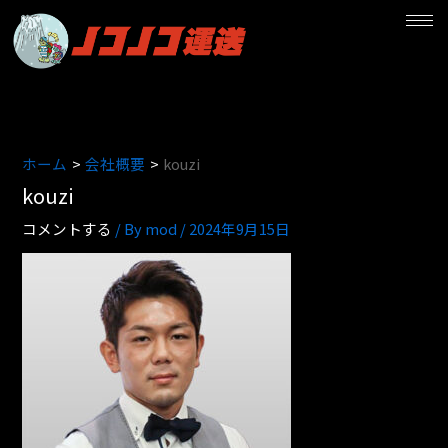
内
容
を
ス
キ
ッ
プ
ホーム
会社概要
kouzi
kouzi
コメントする
/ By
mod
/
2024年9月15日