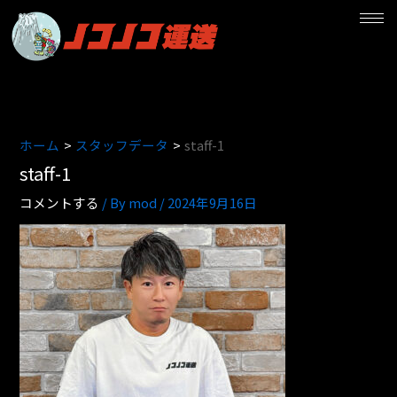
内
容
を
ス
キ
ッ
プ
ホーム
スタッフデータ
staff-1
staff-1
コメントする
/ By
mod
/
2024年9月16日